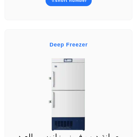
short number
Deep Freezer
صيانة ديب فريزر زانوسى العبد