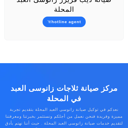
المحلة
hotline agent
مركز صيانة ثلاجات زانوسى العبد
في المحلة
نعدكم في توكيل صيانة زانوسى العبد المحلة بتقديم تجربة
مميزة وفريدة فنحن نعمل من أجلكم ونستثمر بخبرتنا ومعرفتنا
لتقديم خدمات صيانة زانوسى العبد المحلة . حيث أننا نهتم بأدق